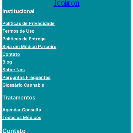
Icon
Icon
intensas. No Dispensário da Mata, você encontra ômega 3
de alta qualidade, garantindo a melhor absorção e eficácia.
Institucional
O consumo regular de ômega 3 pode
melhorar a
Políticas de Privacidade
circulação sanguínea, reduzir os níveis de colesterol
Termos de Uso
ruim e até auxiliar no controle da pressão arterial
.
Escolher o suplemento correto é fundamental para obter os
Políticas de Entrega
resultados desejados, por isso, o Dispensário da Mata
Seja um Médico Parceiro
oferece opções de ômega 3 purificado, com alta
concentração e proveniente de fontes confiáveis.
Contato
Blog
Colágeno de fácil absorção
Sobre Nós
O colágeno é uma proteína encontrada em abundância no
Perguntas Frequentes
corpo humano. Ela é essencial para a saúde da pele, cabelos,
Glossário Cannabis
unhas e articulações. Com o envelhecimento, a produção de
colágeno diminui, o que pode resultar em sinais de
Tratamentos
envelhecimento e articulações mais frágeis.
O Dispensário da Mata oferece suplementos de colágeno
Agendar Consulta
para restaurar algumas características físicas do seu corpo,
Todos os Médicos
além de ajudar na reposição do que o organismo não
consegue mais produzir sozinho.
Contato