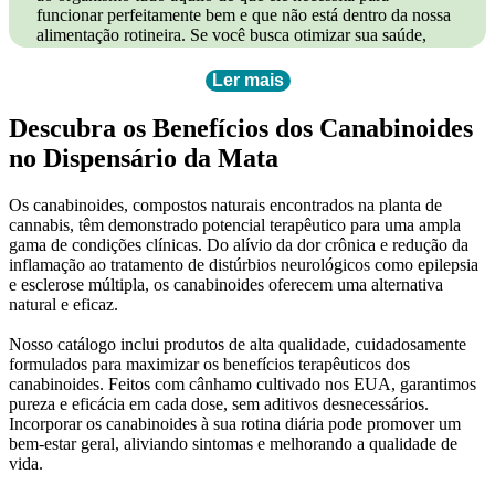
funcionar perfeitamente bem e que não está dentro da nossa
alimentação rotineira. Se você busca otimizar sua saúde,
potencializar seu desempenho físico ou compensar
deficiências nutricionais, o Dispensário da Mata oferece uma
Ler mais
ampla variedade de opções de suplementos e vitaminas,
além de óleos e
gomas à base de cannabis
para tratamentos.
Descubra os Benefícios dos Canabinoides
no Dispensário da Mata
Suplementos: proteínas, digestão, bem-
estar
Os canabinoides, compostos naturais encontrados na planta de
cannabis, têm demonstrado potencial terapêutico para uma ampla
Os suplementos são componentes especialmente formulados
gama de condições clínicas. Do alívio da dor crônica e redução da
para fornecer ao nosso corpo todos os nutrientes que não
inflamação ao tratamento de distúrbios neurológicos como epilepsia
estão presentes nos alimentos da nossa dieta do dia a dia. No
e esclerose múltipla, os canabinoides oferecem uma alternativa
Dispensário da Mata, você encontra suplementos de alta
natural e eficaz.
qualidade que vão desde proteínas para quem pratica
atividades físicas até produtos para melhorar a digestão e o
Nosso catálogo inclui produtos de alta qualidade, cuidadosamente
bem-estar geral.
formulados para maximizar os benefícios terapêuticos dos
canabinoides. Feitos com cânhamo cultivado nos EUA, garantimos
Ao escolher suplementos, é fundamental buscar produtos
pureza e eficácia em cada dose, sem aditivos desnecessários.
com boa biodisponibilidade, ou seja, que sejam facilmente
Incorporar os canabinoides à sua rotina diária pode promover um
absorvidos pelo corpo.
bem-estar geral, aliviando sintomas e melhorando a qualidade de
vida.
Vitaminas C, D, complexo B