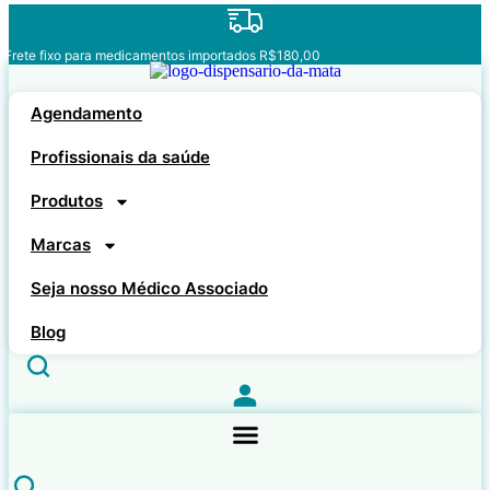
Ir
para
o
Frete fixo para medicamentos importados R$180,00
conteúdo
Agendamento
Profissionais da saúde
Produtos
Marcas
Seja nosso Médico Associado
Blog