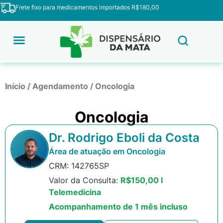
Frete fixo para medicamentos importados R$180,00
Início
/
Agendamento
/
Oncologia
Oncologia
Dr. Rodrigo Eboli da Costa
Área de atuação em Oncologia
CRM: 142765SP
Valor da Consulta:
R$150,00 I
Telemedicina
Acompanhamento de 1 mês incluso