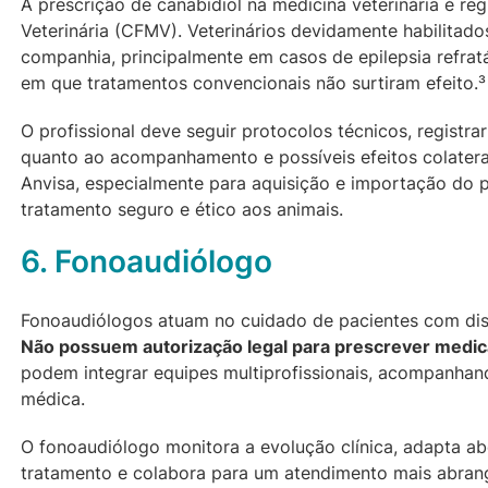
A prescrição de canabidiol na medicina veterinária é r
Veterinária (CFMV). Veterinários devidamente habilita
companhia, principalmente em casos de epilepsia refratá
em que tratamentos convencionais não surtiram efeito.³
O profissional deve seguir protocolos técnicos, registra
quanto ao acompanhamento e possíveis efeitos colater
Anvisa, especialmente para aquisição e importação do p
tratamento seguro e ético aos animais.
6. Fonoaudiólogo
Fonoaudiólogos atuam no cuidado de pacientes com dis
Não possuem autorização legal para prescrever medica
podem integrar equipes multiprofissionais, acompanhan
médica.
O fonoaudiólogo monitora a evolução clínica, adapta a
tratamento e colabora para um atendimento mais abrang