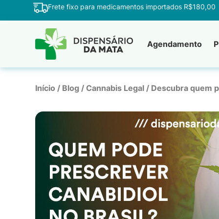
Frete fixo para medicamentos importados R$180,00
Agendamento
P
Início
/
Blog
/
Cannabis Legal
/
Descubra quem po