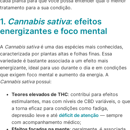
cada planta para que você possa entender qual o melhor
tratamento para a sua condição.
1.
Cannabis sativa
: efeitos
energizantes e foco mental
A
Cannabis sativa
é uma das espécies mais conhecidas,
caracterizada por plantas altas e folhas finas. Essa
variedade é bastante associada a um efeito mais
energizante, ideal para uso durante o dia e em condições
que exigem foco mental e aumento da energia. A
Cannabis sativa
possui:
Teores elevados de THC
: contribui para efeitos
estimulantes, mas com níveis de CBD variáveis, o que
a torna eficaz para condições como fadiga,
depressão leve e até
déficit de atenção
— sempre
com acompanhamento médico;
Efeitos focados na mente
: geralmente, é associada